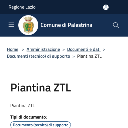
Salta al contenuto principale
Regione Lazio
Comune di Palestrina
Home
>
Amministrazione
>
Documenti e dati
>
Documenti (tecnico) di supporto
>
Piantina ZTL
Piantina ZTL
Piantina ZTL
Tipi di documento
:
Documento (tecnico) di supporto