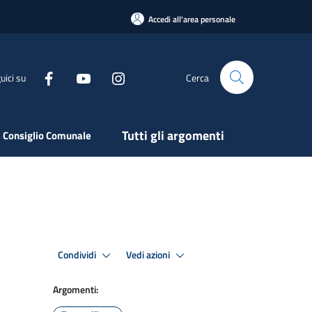
Accedi all'area personale
uici su
Cerca
Tutti gli argomenti
 Consiglio Comunale
Condividi
Vedi azioni
Argomenti: