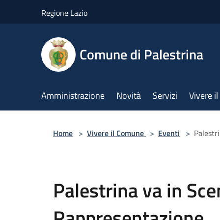
Salta al contenuto principale
Regione Lazio
Comune di Palestrina
Amministrazione
Novità
Servizi
Vivere 
Home
>
Vivere il Comune
>
Eventi
>
Palestr
Palestrina va in Sc
Rappresentazione