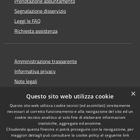
Prenotazione appuntamento
Segnalazione disservizio
Leggi le FAQ
Richiesta assistenza
Amministrazione trasparente
Informativa privacy
Note legali
Dichiarazione di accessibilità
×
Questo sito web utilizza cookie
Questo sito web utilizza cookie tecnici (ed assimilati) strettamente
necessari al corretto funzionamento e alla navigazione del sito ed un
cookie tecnico analitico al solo fine di elaborare informazioni
RSS
Copyright © 2026 • Comune di
statistiche, aggregate ed anonime.
Chiudendo questa finestra si potrà proseguire con la navigazione, per
Accessibilità
Palestrina • Powered by
maggiori dettagli può consultare la cookie policy al seguente
link
Privacy
Municipium
Accesso
•