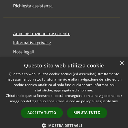
Richiesta assistenza
Amministrazione trasparente
Informativa privacy
Note legali
Dichiarazione di accessibilità
×
Questo sito web utilizza cookie
Questo sito web utilizza cookie tecnici (ed assimilati) strettamente
necessari al corretto funzionamento e alla navigazione del sito ed un
cookie tecnico analitico al solo fine di elaborare informazioni
RSS
Copyright © 2026 • Comune di
statistiche, aggregate ed anonime.
Accessibilità
Chiudendo questa finestra si potrà proseguire con la navigazione, per
Palestrina • Powered by
maggiori dettagli può consultare la cookie policy al seguente
link
Privacy
Municipium
Accesso
•
Cookie
redazione
RIFIUTA TUTTO
ACCETTA TUTTO
Mappa del sito
Area riservata
MOSTRA DETTAGLI