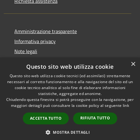
Richiesta assistenza
Amministrazione trasparente
Informativa privacy
Note legali
Dichiarazione di accessibilità
×
Questo sito web utilizza cookie
Questo sito web utilizza cookie tecnici (ed assimilati) strettamente
necessari al corretto funzionamento e alla navigazione del sito ed un
cookie tecnico analitico al solo fine di elaborare informazioni
RSS
Copyright © 2026 • Comune di
statistiche, aggregate ed anonime.
Accessibilità
Chiudendo questa finestra si potrà proseguire con la navigazione, per
Palestrina • Powered by
maggiori dettagli può consultare la cookie policy al seguente
link
Privacy
Municipium
Accesso
•
Cookie
redazione
RIFIUTA TUTTO
ACCETTA TUTTO
Mappa del sito
Area riservata
MOSTRA DETTAGLI