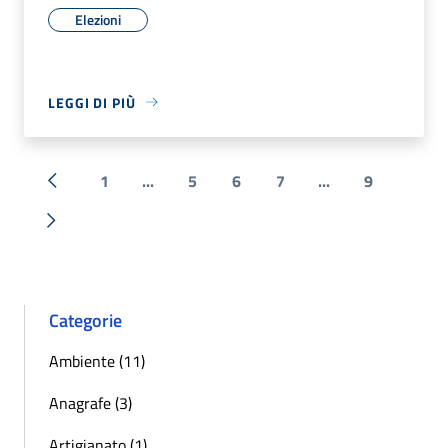
Elezioni
LEGGI DI PIÙ
1
...
5
6
7
...
9
« Precedente
Successiva »
Categorie
Ambiente (11)
Anagrafe (3)
Artigianato (1)