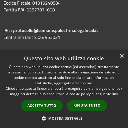
Codice Fiscale: 01319240584
Partita IVA: 03577071008
PEC:
protocollo@comune.palestrina.legalmail.it
Centralino Unico: 06/953021
×
Questo sito web utilizza cookie
Prenotazione appuntamento
Questo sito web utilizza cookie tecnici (ed assimilati) strettamente
Segnalazione disservizio
necessari al corretto funzionamento e alla navigazione del sito ed un
cookie tecnico analitico al solo fine di elaborare informazioni
Leggi le FAQ
statistiche, aggregate ed anonime.
Chiudendo questa finestra si potrà proseguire con la navigazione, per
Richiesta assistenza
maggiori dettagli può consultare la cookie policy al seguente
link
RIFIUTA TUTTO
ACCETTA TUTTO
Amministrazione trasparente
MOSTRA DETTAGLI
Informativa privacy