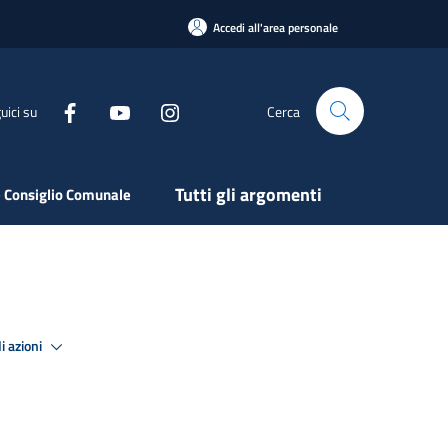
Accedi all'area personale
uici su
Cerca
Tutti gli argomenti
 Consiglio Comunale
i azioni