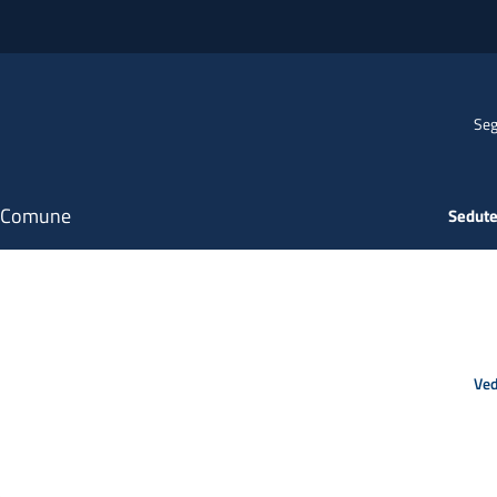
Seg
il Comune
Sedute
Ved