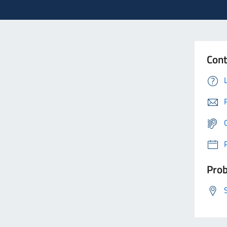
Cont
Prob