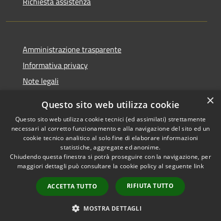
Richiesta assistenza
Amministrazione trasparente
Informativa privacy
Note legali
Dichiarazione di accessibilità
×
Questo sito web utilizza cookie
Questo sito web utilizza cookie tecnici (ed assimilati) strettamente
necessari al corretto funzionamento e alla navigazione del sito ed un
cookie tecnico analitico al solo fine di elaborare informazioni
RSS
Copyright © 2026 • Comune di
statistiche, aggregate ed anonime.
Accessibilità
Chiudendo questa finestra si potrà proseguire con la navigazione, per
Palestrina • Powered by
maggiori dettagli può consultare la cookie policy al seguente
link
Privacy
Municipium
Accesso
•
Cookie
redazione
RIFIUTA TUTTO
ACCETTA TUTTO
Mappa del sito
Area riservata
MOSTRA DETTAGLI