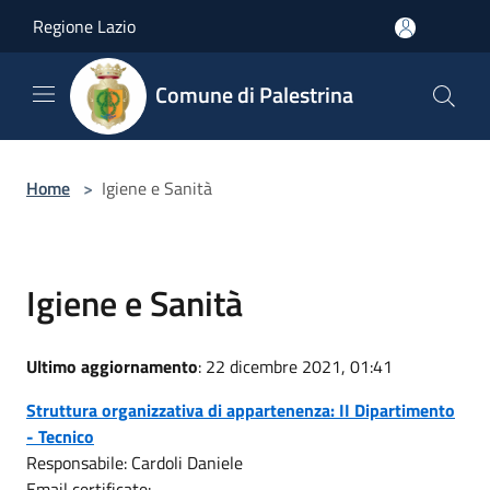
Salta al contenuto principale
Regione Lazio
Comune di Palestrina
Home
>
Igiene e Sanità
Igiene e Sanità
Ultimo aggiornamento
: 22 dicembre 2021, 01:41
Struttura organizzativa di appartenenza: II Dipartimento
- Tecnico
Responsabile: Cardoli Daniele
Email certificate: