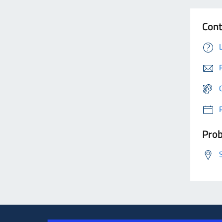
Cont
Prob