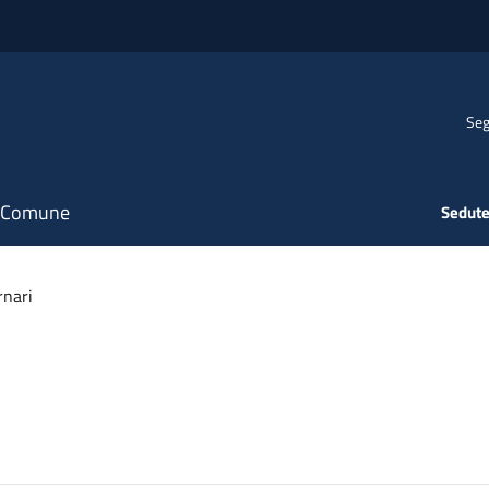
Seg
il Comune
Sedute
rnari