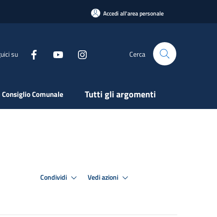
Accedi all'area personale
uici su
Cerca
Tutti gli argomenti
 Consiglio Comunale
Condividi
Vedi azioni