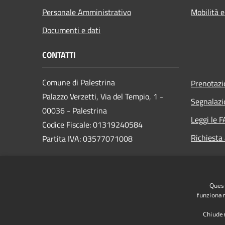
Personale Amministrativo
Mobilità e
Documenti e dati
CONTATTI
Comune di Palestrina
Prenotaz
Palazzo Verzetti, Via del Tempio, 1 -
Segnalazi
00036 - Palestrina
Leggi le 
Codice Fiscale: 01319240584
Richiesta
Partita IVA: 03577071008
PEC:
Quest
protocollo@comune.palestrina.legalmail.it
funzionam
Centralino Unico: 06/953021
Chiuden