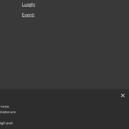
Luoghi
Eventi
×
rretto
 elaborare
agli può